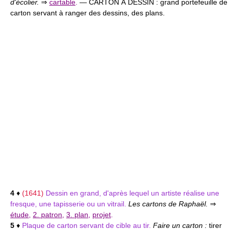
d'écolier.
⇒
cartable
.
— CARTON À DESSIN :
grand portefeuille de
carton servant à ranger des dessins, des plans.
4
♦
(1641)
Dessin en grand, d'après lequel un artiste réalise une
fresque, une tapisserie ou un vitrail.
Les cartons de Raphaël.
⇒
étude
,
2. patron
,
3. plan
,
projet
.
5
♦
Plaque de carton servant de cible au tir.
Faire un carton :
tirer