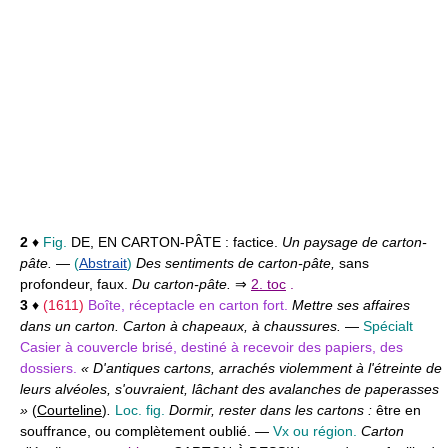
2
♦
Fig.
DE, EN CARTON-PÂTE :
factice.
Un paysage de carton-
pâte.
—
(
Abstrait
)
Des sentiments de carton-pâte,
sans
profondeur, faux.
Du carton-pâte.
⇒
2. toc
.
3
♦
(1611)
Boîte, réceptacle en carton fort.
Mettre ses affaires
dans un carton. Carton à chapeaux, à chaussures.
—
Spécialt
Casier à couvercle brisé, destiné à recevoir des papiers, des
dossiers.
« D'antiques cartons, arrachés violemment à l'étreinte de
leurs alvéoles, s'ouvraient, lâchant des avalanches de paperasses
»
(
Courteline
)
.
Loc. fig.
Dormir, rester dans les cartons :
être en
souffrance, ou complètement oublié. —
Vx ou région.
Carton