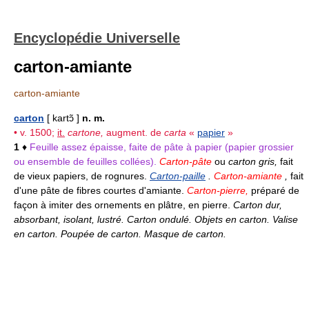
Encyclopédie Universelle
carton-amiante
carton-amiante
carton
[ kartɔ̃ ]
n. m.
• v. 1500;
it.
cartone,
augment. de
carta
«
papier
»
1
♦
Feuille assez épaisse, faite de pâte à papier (papier grossier
ou ensemble de feuilles collées).
Carton-pâte
ou
carton gris,
fait
de vieux papiers, de rognures.
Carton-paille
.
Carton-amiante
,
fait
d'une pâte de fibres courtes d'amiante.
Carton-pierre,
préparé de
façon à imiter des ornements en plâtre, en pierre.
Carton dur,
absorbant, isolant, lustré. Carton ondulé. Objets en carton. Valise
en carton. Poupée de carton. Masque de carton.