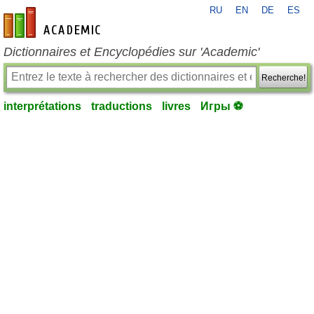
RU
EN
DE
ES
fr-academic.com
Dictionnaires et Encyclopédies sur 'Academic'
Recherche!
interprétations
traductions
livres
Игры ⚽