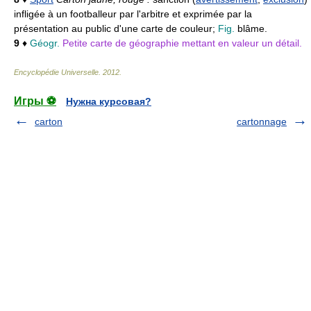
infligée à un footballeur par l'arbitre et exprimée par la
présentation au public d'une carte de couleur;
Fig.
blâme.
9
♦
Géogr.
Petite carte de géographie mettant en valeur un détail.
Encyclopédie Universelle
.
2012
.
Игры ⚽
Нужна курсовая?
carton
cartonnage