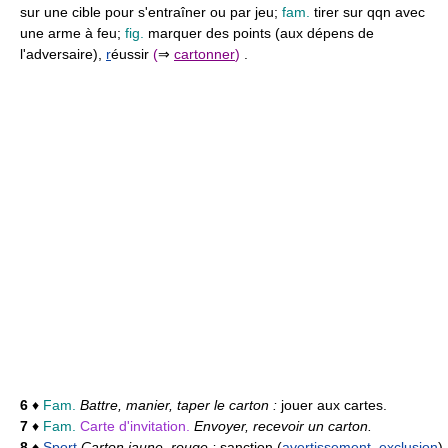
sur une cible pour s'entraîner ou par jeu;
fam.
tirer sur qqn avec
une arme à feu;
fig.
marquer des points (aux dépens de
l'adversaire),
r
éussir
(
⇒
cartonner
)
.
6
♦
Fam.
Battre, manier, taper le carton :
jouer aux cartes.
7
♦
Fam.
Carte d'invitation.
Envoyer, recevoir un carton.
8
♦
Sport
Carton jaune, rouge :
sanction (
avertissement
,
exclusion
)