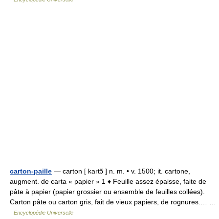
carton-paille
— carton [ kartɔ̃ ] n. m. • v. 1500; it. cartone,
augment. de carta « papier » 1 ♦ Feuille assez épaisse, faite de
pâte à papier (papier grossier ou ensemble de feuilles collées).
Carton pâte ou carton gris, fait de vieux papiers, de rognures.… …
Encyclopédie Universelle